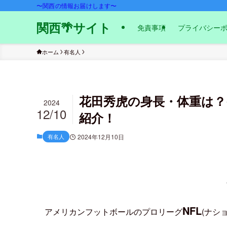
〜関西の情報お届けします〜
関西🌴サイト
免責事項
プライバシー
ホーム
有名人
花田秀虎の身長・体重は
2024
12/10
紹介！
有名人
2024年12月10日