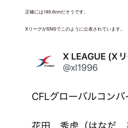
185.6cm
花田秀虎選手の
身長
は
です。
色んなところに、
184cmや185cmなどといった情報がありますが、
正確には185.6cmだそうです。
XリーグがSNSでこのように公表されています。