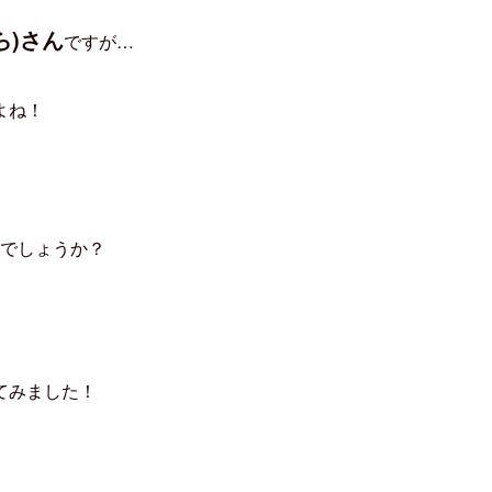
ョナル・フットボール・リーグ)への出場を目標に、
ら)さん
ですが…
よね！